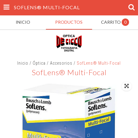
SOFLENS® MULTI-FOCAL
INICIO
PRODUCTOS
CARRITO
0
Inicio
/
Óptica
/
Accesorios
/
SofLens® Multi-Focal
SofLens® Multi-Focal