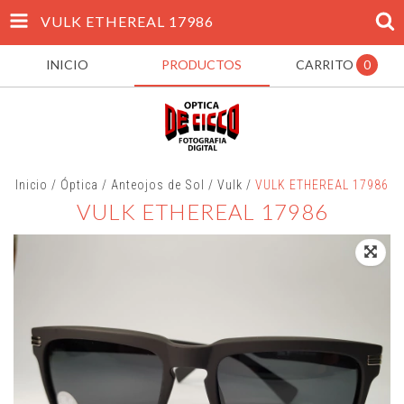
VULK ETHEREAL 17986
INICIO
PRODUCTOS
CARRITO
0
Inicio
/
Óptica
/
Anteojos de Sol
/
Vulk
/
VULK ETHEREAL 17986
VULK ETHEREAL 17986